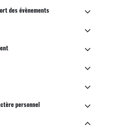
eport des évènements
ient
actère personnel