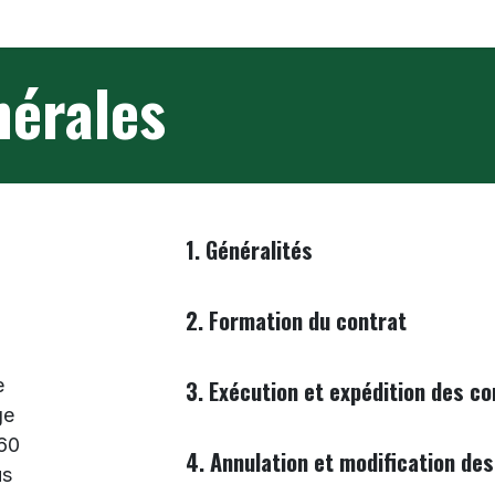
Brocante
Service Location
À propos
Con
nérales
1. Généralités
​2. Formation du contrat
e
3. Exécution et expédition des 
ge
360
4. Annulation et modification d
us