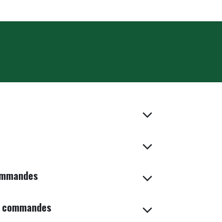
tactez-nous
commandes
es commandes