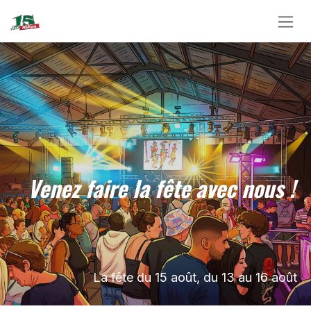
Se rendre au contenu
Venez faire la fête avec nous !
La fête du 15 août, du 13 au 16 août